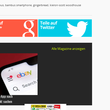
bus
,
bambus smartphone
,
gingerbread
,
kieron-scott woodhouse
Alle Magazine anzeigen
-App nach
kt suchen