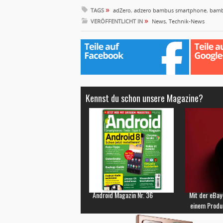
»
TAGS
adZero
,
adzero bambus smartphone
,
bam
»
VERÖFFENTLICHT IN
News
,
Technik-News
Kennst du schon unsere Magazine?
Android Magazin Nr. 36
Mit der eBay
einem Produ