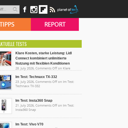
TIPPS
REPORT
AKTUELLE TESTS
Klare Kosten, starke Leistung: Lidl
Connect kombiniert unlimitierte
Nutzung mit flexiblen Konditionen
28. July 2026,
Comments Off
on Klare
sten, starke Leistung: Lidl Connect kombiniert
limitierte Nutzung mit flexiblen Konditionen
Im Test: Technaxx TX-332
23. July 2026,
Comments Off
on Im Test:
Technaxx TX-332
Im Test: Insta360 Snap
21. July 2026,
Comments Off
on Im Test:
Insta360 Snap
Im Test: Vivo V70