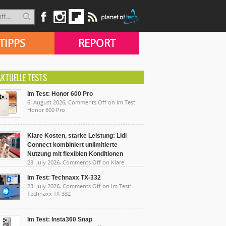
TIPPS
REPORT
AKTUELLE TESTS
Im Test: Honor 600 Pro
6. August 2026,
Comments Off
on Im Test:
Honor 600 Pro
Klare Kosten, starke Leistung: Lidl
Connect kombiniert unlimitierte
Nutzung mit flexiblen Konditionen
28. July 2026,
Comments Off
on Klare
sten, starke Leistung: Lidl Connect kombiniert
limitierte Nutzung mit flexiblen Konditionen
Im Test: Technaxx TX-332
23. July 2026,
Comments Off
on Im Test:
Technaxx TX-332
Im Test: Insta360 Snap