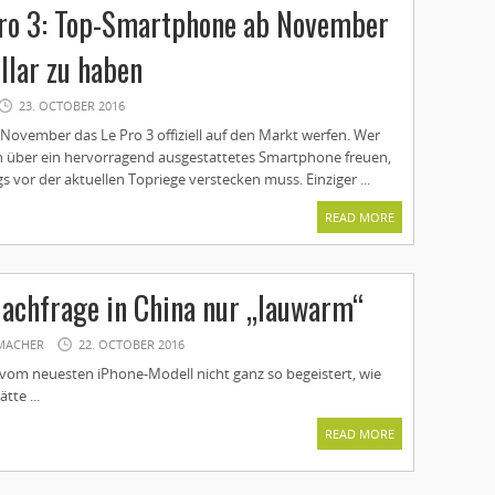
Pro 3: Top-Smartphone ab November
llar zu haben
23. OCTOBER 2016
November das Le Pro 3 offiziell auf den Markt werfen. Wer
ich über ein hervorragend ausgestattetes Smartphone freuen,
s vor der aktuellen Topriege verstecken muss. Einziger ...
READ MORE
Nachfrage in China nur „lauwarm“
MACHER
22. OCTOBER 2016
 vom neuesten iPhone-Modell nicht ganz so begeistert, wie
tte ...
READ MORE