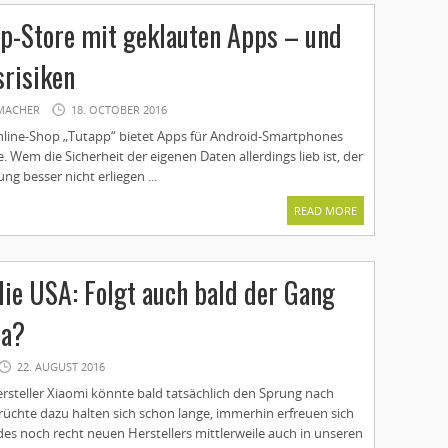
p-Store mit geklauten Apps – und
srisiken
MACHER
18. OCTOBER 2016
nline-Shop „Tutapp“ bietet Apps für Android-Smartphones
. Wem die Sicherheit der eigenen Daten allerdings lieb ist, der
ng besser nicht erliegen ...
READ MORE
die USA: Folgt auch bald der Gang
pa?
22. AUGUST 2016
ersteller Xiaomi könnte bald tatsächlich den Sprung nach
üchte dazu halten sich schon lange, immerhin erfreuen sich
es noch recht neuen Herstellers mittlerweile auch in unseren