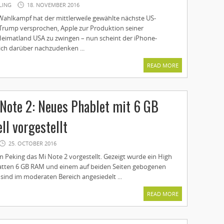
LING
18. NOVEMBER 2016
hlkampf hat der mittlerweile gewählte nächste US-
Trump versprochen, Apple zur Produktion seiner
imatland USA zu zwingen – nun scheint der iPhone-
lich darüber nachzudenken ...
READ MORE
Note 2: Neues Phablet mit 6 GB
ll vorgestellt
25. OCTOBER 2016
n Peking das Mi Note 2 vorgestellt. Gezeigt wurde ein High
atten 6 GB RAM und einem auf beiden Seiten gebogenen
e sind im moderaten Bereich angesiedelt ...
READ MORE