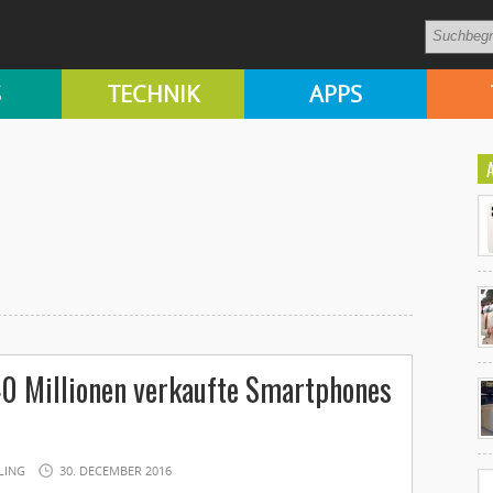
S
TECHNIK
APPS
Ko
0 Millionen verkaufte Smartphones
un
LING
30. DECEMBER 2016