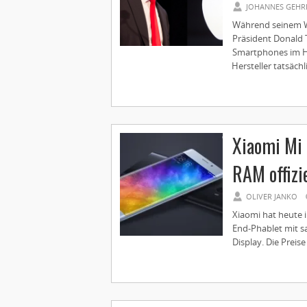
JOHANNES GEHR
Während seinem Wa
Präsident Donald 
Smartphones im He
Hersteller tatsäch
Xiaomi Mi 
RAM offizie
OLIVER JANKO
Xiaomi hat heute i
End-Phablet mit s
Display. Die Preis