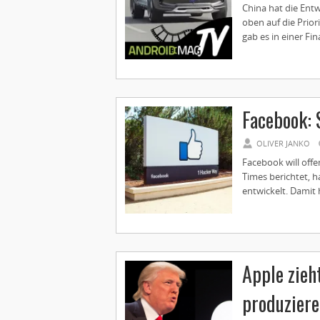
China hat die Ent
oben auf die Prior
gab es in einer Fi
Facebook: 
OLIVER JANKO
Facebook will offe
Times berichtet, h
entwickelt. Damit h
Apple zieh
produzier