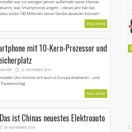
ersteller war vor wenigen Jahren außerhalb seiner Heimat
ekannt, was Smartphones angeht – dieses Jahr hat das
to stolze 140 Millionen seiner Geräte absetzen können! ...
READ MORE
artphone mit 10-Kern-Prozessor und
icherplatz
MACHER
22. DECEMBER 2016
rsteller Umi möchte sich auch in Europa etablieren – und
 Paukenschlag ...
READ MORE
 Das ist Chinas neuestes Elektroauto
';
29. NOVEMBER 2016