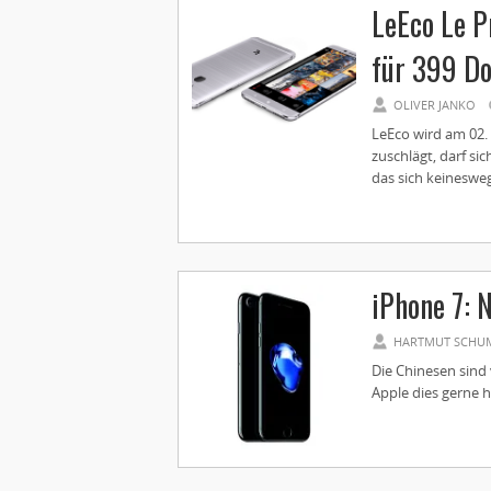
LeEco Le 
für 399 Do
OLIVER JANKO
LeEco wird am 02. 
zuschlägt, darf s
das sich keinesweg
iPhone 7: 
HARTMUT SCHU
Die Chinesen sind
Apple dies gerne hä