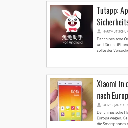
Tutapp: Ap
Sicherheit
HARTMUT SCHU
Der chinesische O
und für das iPhone
sollte der Versuchu
Xiaomi in 
nach Euro
OLIVER JANKO
Der chinesische H
Europa wagen. Ger
die Smartphones d