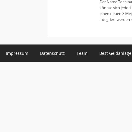
Der Name Toshiba w
könnte sich jedoch
einen neuen 8 Me
integriert werden so
Impressum
Datenschutz
Team
Best Geldanlage