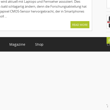
ird aktuell mit Laptops und Fernseher assoziiert. Dies
 bald schlagartig ändern, denn die Forschungsabteilung hat
gapixel CMOS-Sensor hervorgebracht, der in Smartphones
ll ...
READ MORE
Magazine
Shop
C
';