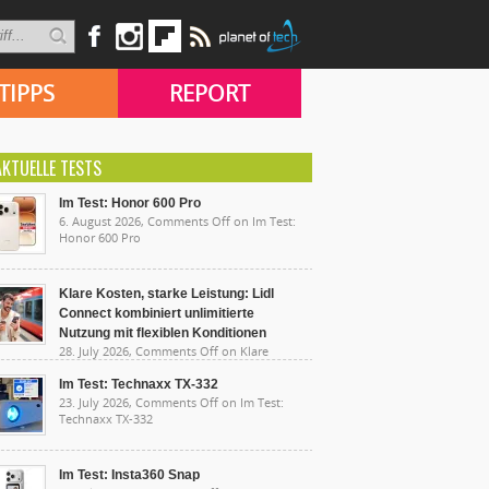
TIPPS
REPORT
AKTUELLE TESTS
Im Test: Honor 600 Pro
6. August 2026,
Comments Off
on Im Test:
Honor 600 Pro
Klare Kosten, starke Leistung: Lidl
Connect kombiniert unlimitierte
Nutzung mit flexiblen Konditionen
28. July 2026,
Comments Off
on Klare
sten, starke Leistung: Lidl Connect kombiniert
limitierte Nutzung mit flexiblen Konditionen
Im Test: Technaxx TX-332
23. July 2026,
Comments Off
on Im Test:
Technaxx TX-332
Im Test: Insta360 Snap