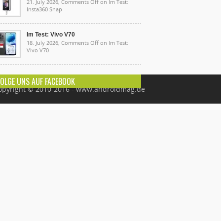
21. July 2026,
Comments Off
on Im Test:
Insta360 Snap
Im Test: Vivo V70
18. July 2026,
Comments Off
on Im Test:
Vivo V70
FOLGE UNS AUF FACEBOOK
opyright © 2010-2016 - www.androidmag.de