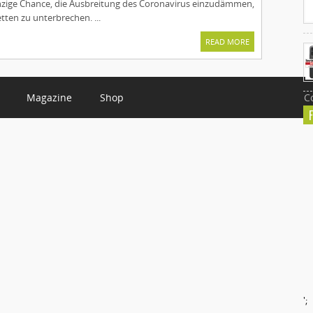
nzige Chance, die Ausbreitung des Coronavirus einzudämmen,
etten zu unterbrechen. ...
READ MORE
Magazine
Shop
C
';