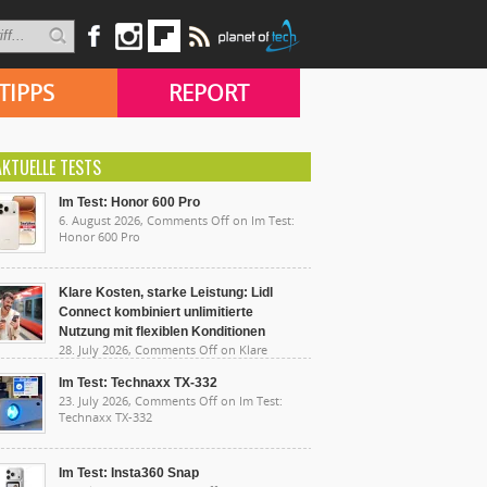
TIPPS
REPORT
AKTUELLE TESTS
Im Test: Honor 600 Pro
6. August 2026,
Comments Off
on Im Test:
Honor 600 Pro
Klare Kosten, starke Leistung: Lidl
Connect kombiniert unlimitierte
Nutzung mit flexiblen Konditionen
28. July 2026,
Comments Off
on Klare
sten, starke Leistung: Lidl Connect kombiniert
limitierte Nutzung mit flexiblen Konditionen
Im Test: Technaxx TX-332
23. July 2026,
Comments Off
on Im Test:
Technaxx TX-332
Im Test: Insta360 Snap