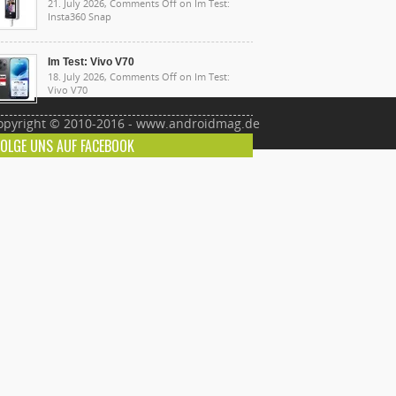
21. July 2026,
Comments Off
on Im Test:
Insta360 Snap
Im Test: Vivo V70
18. July 2026,
Comments Off
on Im Test:
Vivo V70
opyright © 2010-2016 - www.androidmag.de
FOLGE UNS AUF FACEBOOK