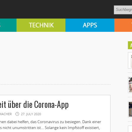
S
TECHNIK
APPS
Ko
it über die Corona-App
un
MACHER
27. JULY 2020
n dabei helfen, das Coronavirus zu besiegen. Dank einer
gs nicht unumstritten ist… Solange kein Impfstoff existiert,