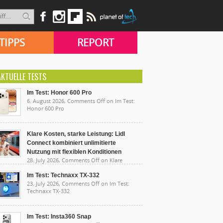
TIPPS
REPORT
AKTUELLE TESTS
Im Test: Honor 600 Pro
6. August 2026,
Comments Off
on Im Test:
Honor 600 Pro
Klare Kosten, starke Leistung: Lidl
Connect kombiniert unlimitierte
Nutzung mit flexiblen Konditionen
28. July 2026,
Comments Off
on Klare
sten, starke Leistung: Lidl Connect kombiniert
limitierte Nutzung mit flexiblen Konditionen
Im Test: Technaxx TX-332
23. July 2026,
Comments Off
on Im Test:
Technaxx TX-332
Im Test: Insta360 Snap