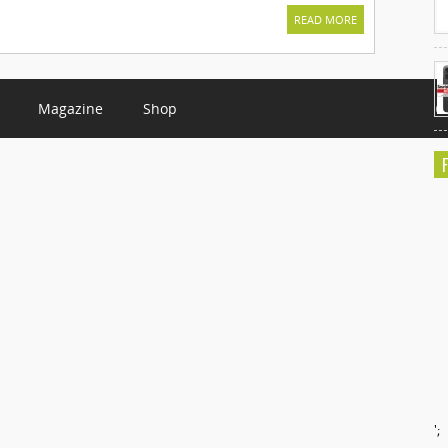
READ MORE
Magazine
Shop
C
';