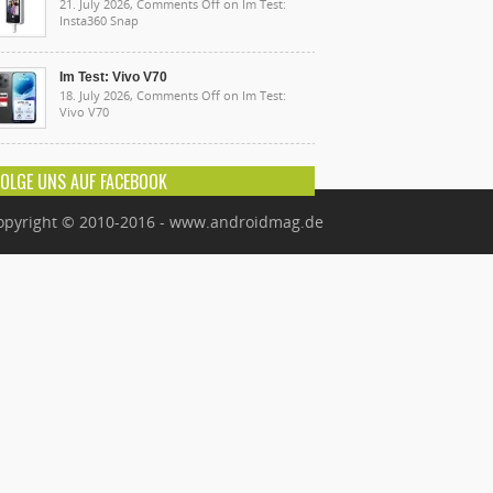
21. July 2026,
Comments Off
on Im Test:
Insta360 Snap
Im Test: Vivo V70
18. July 2026,
Comments Off
on Im Test:
Vivo V70
FOLGE UNS AUF FACEBOOK
opyright © 2010-2016 - www.androidmag.de