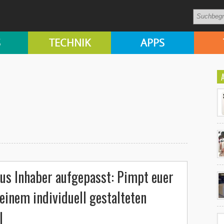
S
TECHNIK
APPS
Ko
us Inhaber aufgepasst: Pimpt euer
un
einem individuell gestalteten
l