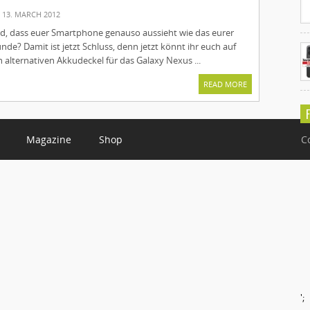
13. MARCH 2012
eid, dass euer Smartphone genauso aussieht wie das eurer
nde? Damit ist jetzt Schluss, denn jetzt könnt ihr euch auf
alternativen Akkudeckel für das Galaxy Nexus ...
READ MORE
Magazine
Shop
C
';