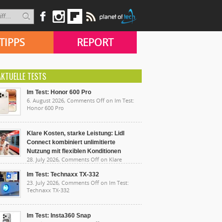
TIPPS
REPORT
AKTUELLE TESTS
Im Test: Honor 600 Pro
6. August 2026,
Comments Off
on Im Test:
Honor 600 Pro
Klare Kosten, starke Leistung: Lidl
Connect kombiniert unlimitierte
Nutzung mit flexiblen Konditionen
28. July 2026,
Comments Off
on Klare
sten, starke Leistung: Lidl Connect kombiniert
limitierte Nutzung mit flexiblen Konditionen
Im Test: Technaxx TX-332
23. July 2026,
Comments Off
on Im Test:
Technaxx TX-332
Im Test: Insta360 Snap