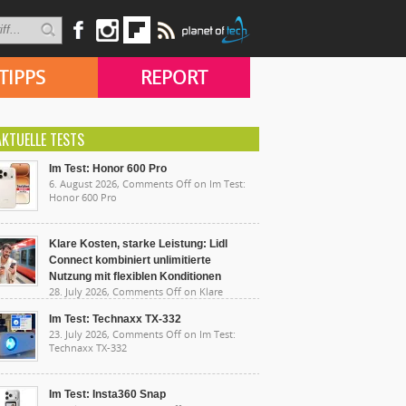
TIPPS
REPORT
AKTUELLE TESTS
Im Test: Honor 600 Pro
6. August 2026,
Comments Off
on Im Test:
Honor 600 Pro
Klare Kosten, starke Leistung: Lidl
Connect kombiniert unlimitierte
Nutzung mit flexiblen Konditionen
28. July 2026,
Comments Off
on Klare
sten, starke Leistung: Lidl Connect kombiniert
limitierte Nutzung mit flexiblen Konditionen
Im Test: Technaxx TX-332
23. July 2026,
Comments Off
on Im Test:
Technaxx TX-332
Im Test: Insta360 Snap