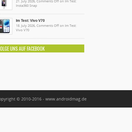
21. July 2026,
Comments Off
on Im Test:
Insta360 Snap
Im Test: Vivo V70
18. July 2026,
Comments Off
on Im Test:
Vivo V70
FOLGE UNS AUF FACEBOOK
opyright © 2010-2016 - www.androidmag.de