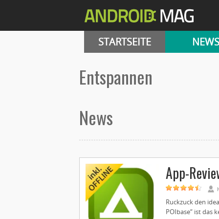
STARTSEITE
NEW
Entspannen
News
App-Review
Ruckzuck den idea
POIbase“ ist das k