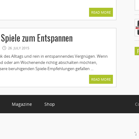
READ MORE
 Spiele zum Entspannen
26. JULY 2015
ik des Alltags und rein in entspannendes Vergnügen. Wenn
nd oder am Wochenende richtig abschalten möchten,
ere beruhigenden Spiele-Empfehlungen gefallen ...
READ MORE
Magazine
Shop
C
';