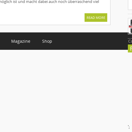
öglich ist und macht dabei auch noch überraschend viel
READ MORE
Magazine
Shop
C
';