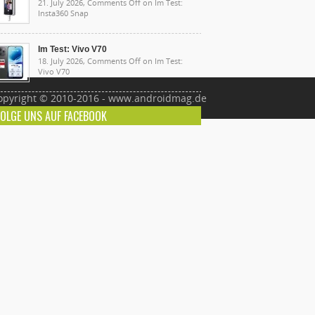
21. July 2026,
Comments Off
on Im Test:
Insta360 Snap
Im Test: Vivo V70
18. July 2026,
Comments Off
on Im Test:
Vivo V70
opyright © 2010-2016 - www.androidmag.de
FOLGE UNS AUF FACEBOOK