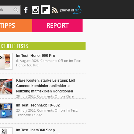
TIPPS
REPORT
AKTUELLE TESTS
Im Test: Honor 600 Pro
6. August 2026,
Comments Off
on Im Test:
Honor 600 Pro
Klare Kosten, starke Leistung: Lidl
Connect kombiniert unlimitierte
Nutzung mit flexiblen Konditionen
28. July 2026,
Comments Off
on Klare
sten, starke Leistung: Lidl Connect kombiniert
limitierte Nutzung mit flexiblen Konditionen
Im Test: Technaxx TX-332
23. July 2026,
Comments Off
on Im Test:
Technaxx TX-332
Im Test: Insta360 Snap