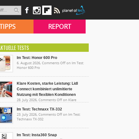
TIPPS
REPORT
AKTUELLE TESTS
Im Test: Honor 600 Pro
6. August 2026,
Comments Off
on Im Test:
Honor 600 Pro
Klare Kosten, starke Leistung: Lidl
Connect kombiniert unlimitierte
Nutzung mit flexiblen Konditionen
28. July 2026,
Comments Off
on Klare
sten, starke Leistung: Lidl Connect kombiniert
limitierte Nutzung mit flexiblen Konditionen
Im Test: Technaxx TX-332
23. July 2026,
Comments Off
on Im Test:
Technaxx TX-332
Im Test: Insta360 Snap