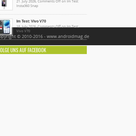
21. July 2026,
Comments Off
on Im Test:
Insta360 Snap
Im Test: Vivo V70
18. July 2026,
Comments Off
on Im Test:
Vivo V70
opyright © 2010-2016 - www.androidmag.de
FOLGE UNS AUF FACEBOOK