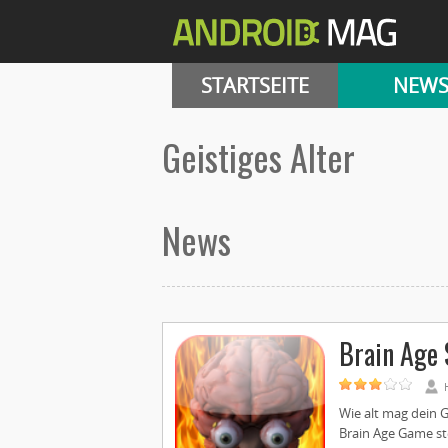
STARTSEITE
NEW
geistiges Alter
News
Brain Age 
Wie alt mag dein G
Brain Age Game ste