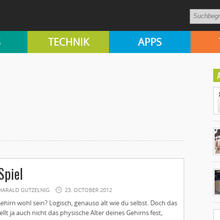
S
TECHNIK
APPS
Ko
Spiel
un
HARALD GUTZELNIG
23. OCTOBER 2012
ehirn wohl sein? Logisch, genauso alt wie du selbst. Doch das
llt ja auch nicht das physische Alter deines Gehirns fest,