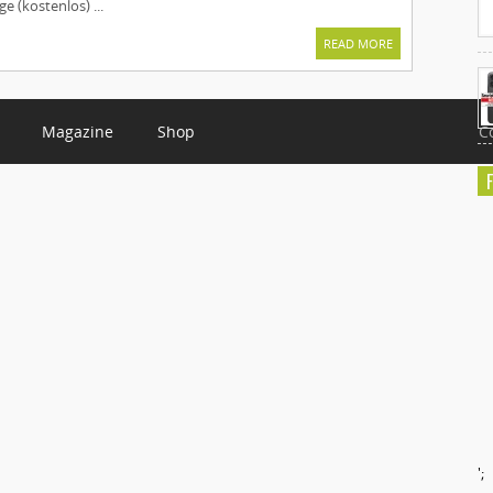
e (kostenlos) ...
READ MORE
Magazine
Shop
C
';