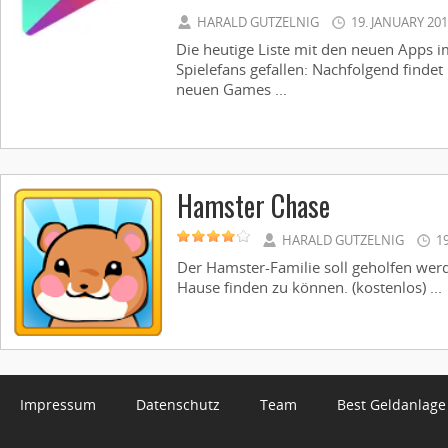
HARALD GUTZELNIG
19. JANUARY 20
Die heutige Liste mit den neuen Apps im
Spielefans gefallen: Nachfolgend findet 
neuen Games ...
Hamster Chase
HARALD GUTZELNIG
1
Der Hamster-Familie soll geholfen we
Hause finden zu können. (kostenlos) ...
Impressum
Datenschutz
Team
Best Geldanlage