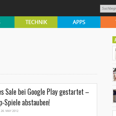
S
TECHNIK
APPS
Ko
s Sale bei Google Play gestartet –
un
p-Spiele abstauben!
26. MAY 2012