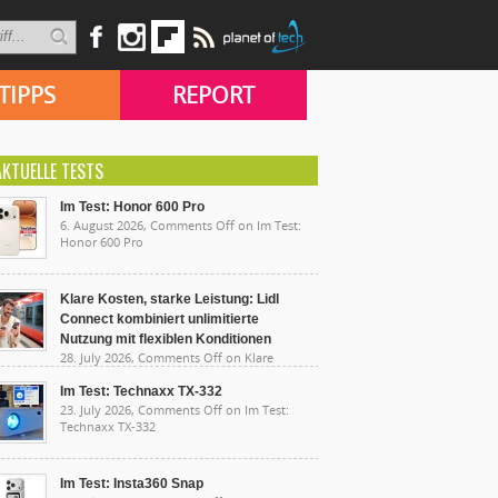
TIPPS
REPORT
AKTUELLE TESTS
Im Test: Honor 600 Pro
6. August 2026,
Comments Off
on Im Test:
Honor 600 Pro
Klare Kosten, starke Leistung: Lidl
Connect kombiniert unlimitierte
Nutzung mit flexiblen Konditionen
28. July 2026,
Comments Off
on Klare
sten, starke Leistung: Lidl Connect kombiniert
limitierte Nutzung mit flexiblen Konditionen
Im Test: Technaxx TX-332
23. July 2026,
Comments Off
on Im Test:
Technaxx TX-332
Im Test: Insta360 Snap