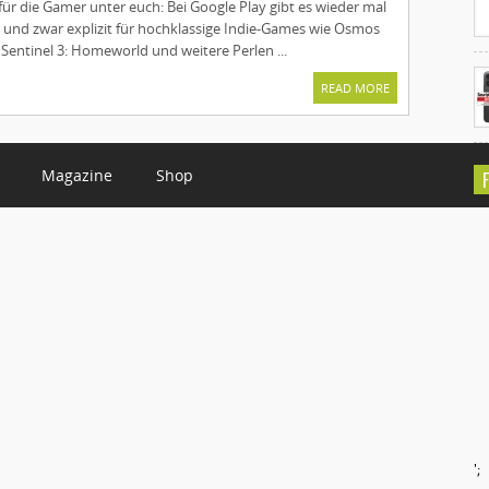
ür die Gamer unter euch: Bei Google Play gibt es wieder mal
 und zwar explizit für hochklassige Indie-Games wie Osmos
Sentinel 3: Homeworld und weitere Perlen ...
READ MORE
Magazine
Shop
C
';