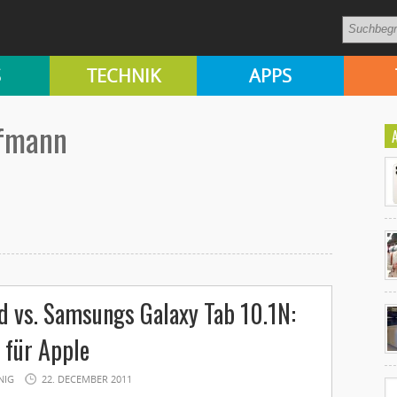
S
TECHNIK
APPS
ofmann
Ko
d vs. Samsungs Galaxy Tab 10.1N:
un
 für Apple
NIG
22. DECEMBER 2011