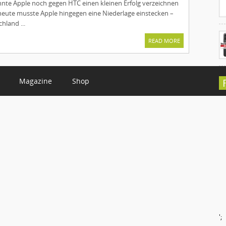
nnte Apple noch gegen HTC einen kleinen Erfolg verzeichnen
 heute musste Apple hingegen eine Niederlage einstecken –
hland ...
READ MORE
Magazine
Shop
C
';