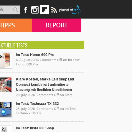
TIPPS
REPORT
AKTUELLE TESTS
Im Test: Honor 600 Pro
6. August 2026,
Comments Off
on Im Test:
Honor 600 Pro
Klare Kosten, starke Leistung: Lidl
Connect kombiniert unlimitierte
Nutzung mit flexiblen Konditionen
28. July 2026,
Comments Off
on Klare
sten, starke Leistung: Lidl Connect kombiniert
limitierte Nutzung mit flexiblen Konditionen
Im Test: Technaxx TX-332
23. July 2026,
Comments Off
on Im Test:
Technaxx TX-332
Im Test: Insta360 Snap