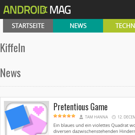
STARTSEITE
NEWS
TECHN
kiffeln
News
Pretentious Game
TAM HANNA
12. DECE
Ein blaues und ein violettes Quadrat w
diversen dazwischenstehenden Hinderni