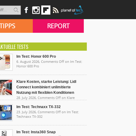
TIPPS
REPORT
AKTUELLE TESTS
Im Test: Honor 600 Pro
6. August 2026,
Comments Off
on Im Test:
Honor 600 Pro
Klare Kosten, starke Leistung: Lidl
Connect kombiniert unlimitierte
Nutzung mit flexiblen Konditionen
28. July 2026,
Comments Off
on Klare
sten, starke Leistung: Lidl Connect kombiniert
limitierte Nutzung mit flexiblen Konditionen
Im Test: Technaxx TX-332
23. July 2026,
Comments Off
on Im Test:
Technaxx TX-332
Im Test: Insta360 Snap