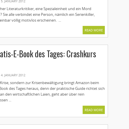
5. JANUARY 2012
er Literaturkritiker, eine Spezialeinheit und ein Mord
ie alle verbindet eine Person, nämlich ein Serienkiller,
nbar völlig motivlos erscheinen. ...
READ MORE
tis-E-Book des Tages: Crashkurs
4. JANUARY 2012
r Krise, sondern zur Krisenbewältigung bringt Amazon beim
Book des Tages heraus, denn der praktische Guide richtet sich
n den wirtschaftlichen Laien, geht aber über rein
ssen ...
READ MORE