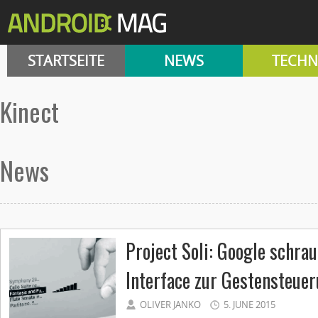
STARTSEITE
NEWS
TECHN
kinect
News
Project Soli: Google schra
Interface zur Gestensteue
OLIVER JANKO
5. JUNE 2015