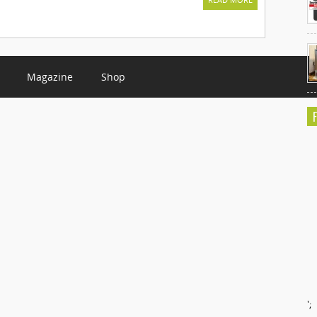
Magazine
Shop
C
';