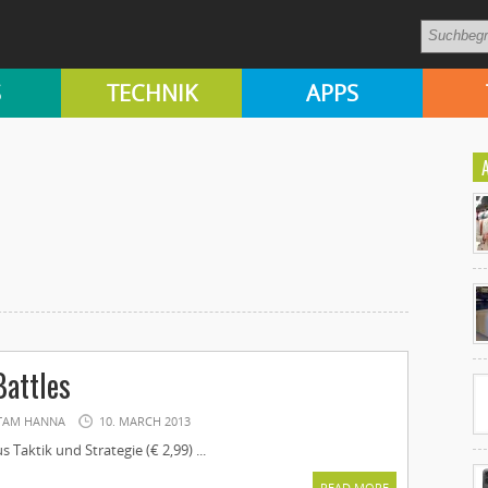
S
TECHNIK
APPS
Ko
un
Battles
TAM HANNA
10. MARCH 2013
 Taktik und Strategie (€ 2,99) ...
READ MORE