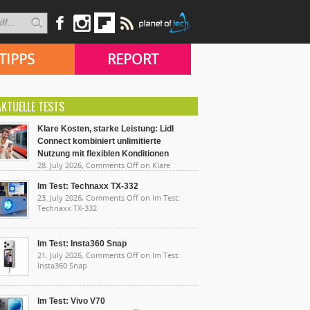
TIPPS
REPORT
AKTUELLE TESTS
Klare Kosten, starke Leistung: Lidl
Connect kombiniert unlimitierte
Nutzung mit flexiblen Konditionen
28. July 2026,
Comments Off
on Klare
sten, starke Leistung: Lidl Connect kombiniert
limitierte Nutzung mit flexiblen Konditionen
Im Test: Technaxx TX-332
23. July 2026,
Comments Off
on Im Test:
Technaxx TX-332
Im Test: Insta360 Snap
21. July 2026,
Comments Off
on Im Test:
Insta360 Snap
Im Test: Vivo V70