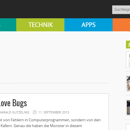
S
TECHNIK
APPS
Ko
Love Bugs
un
HARALD GUTZELNIG
11. SEPTEMBER 2013
icht von Fehlern in Computerprogrammen, sondern von den
äfern. Genau die haben die Monster in diesem