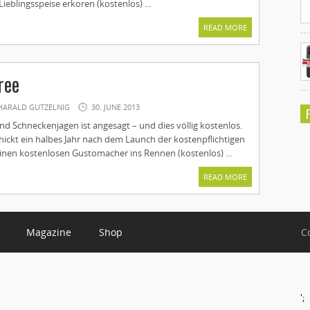
ieblingsspeise erkoren (kostenlos) ...
READ MORE
ree
HARALD GUTZELNIG
30. JUNE 2013
nd Schneckenjagen ist angesagt – und dies völlig kostenlos.
hickt ein halbes Jahr nach dem Launch der kostenpflichtigen
einen kostenlosen Gustomacher ins Rennen (kostenlos) ...
READ MORE
Magazine
Shop
C
';