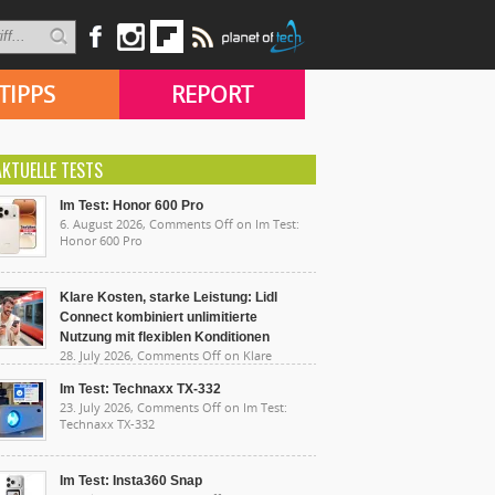
TIPPS
REPORT
AKTUELLE TESTS
Im Test: Honor 600 Pro
6. August 2026,
Comments Off
on Im Test:
Honor 600 Pro
Klare Kosten, starke Leistung: Lidl
Connect kombiniert unlimitierte
Nutzung mit flexiblen Konditionen
28. July 2026,
Comments Off
on Klare
sten, starke Leistung: Lidl Connect kombiniert
limitierte Nutzung mit flexiblen Konditionen
Im Test: Technaxx TX-332
23. July 2026,
Comments Off
on Im Test:
Technaxx TX-332
Im Test: Insta360 Snap