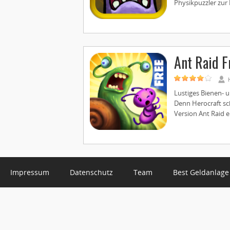
Physikpuzzler zur L
Ant Raid F
Lustiges Bienen- u
Denn Herocraft sc
Version Ant Raid 
Impressum
Datenschutz
Team
Best Geldanlage