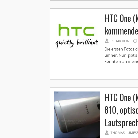
HTC One (
kommenden
REDAKTION
Die ersten Fotos d
umher. Nun gibt’s
könnte man meinen
HTC One (
810, optisc
Lautsprec
THOMAS LUMES