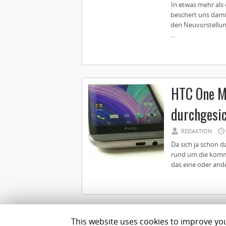
In etwas mehr als
beschert uns dami
den Neuvorstellun
...
HTC One M9
durchgesi
REDAKTION
Da sich ja schon d
rund um die komm
das eine oder ande
This website uses cookies to improve your
Impressum
Datenschutz
Team
Best Geldanlage