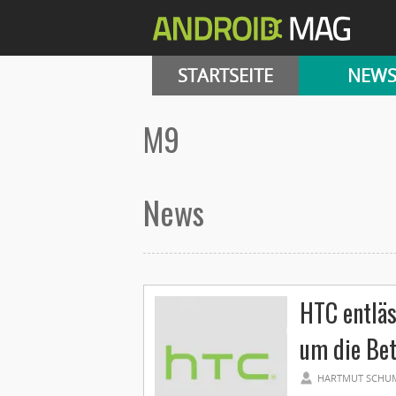
STARTSEITE
NEW
M9
News
HTC entläs
um die Bet
HARTMUT SCHU