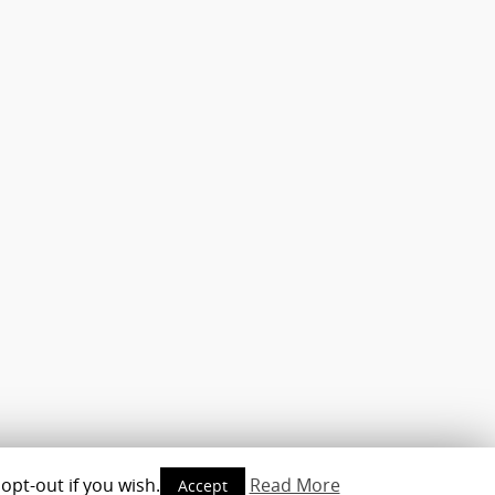
opt-out if you wish.
Read More
Accept
opyright © 2010-2016 - www.androidmag.de