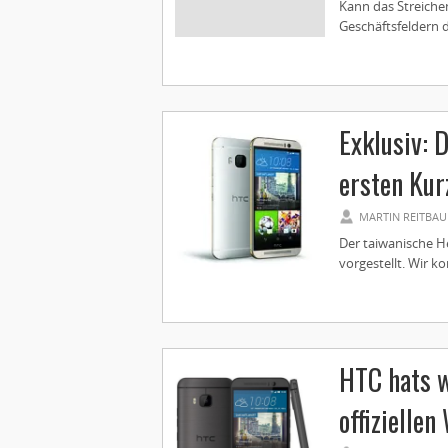
Kann das Streiche
Geschäftsfeldern 
Exklusiv: 
ersten Kur
MARTIN REITBAU
Der taiwanische H
vorgestellt. Wir k
HTC hats w
offizielle