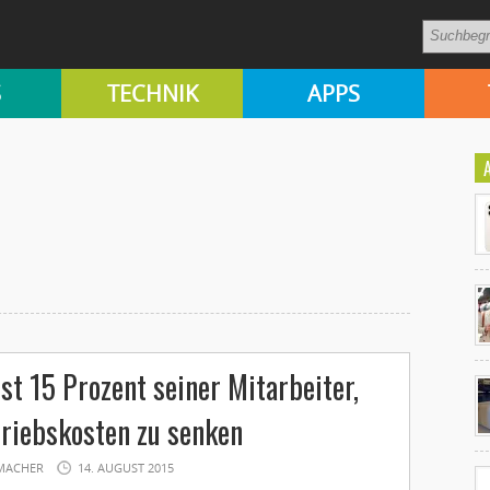
S
TECHNIK
APPS
Ko
st 15 Prozent seiner Mitarbeiter,
un
riebskosten zu senken
MACHER
14. AUGUST 2015