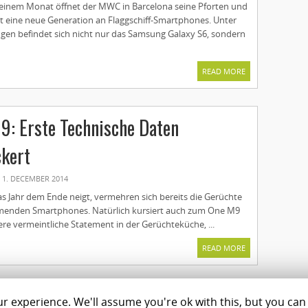
 einem Monat öffnet der MWC in Barcelona seine Pforten und
t eine neue Generation an Flaggschiff-Smartphones. Unter
gen befindet sich nicht nur das Samsung Galaxy S6, sondern
READ MORE
: Erste Technische Daten
ckert
1. DECEMBER 2014
as Jahr dem Ende neigt, vermehren sich bereits die Gerüchte
enden Smartphones. Natürlich kursiert auch zum One M9
re vermeintliche Statement in der Gerüchteküche, ...
READ MORE
 experience. We'll assume you're ok with this, but you can 
Magazine
Shop
C