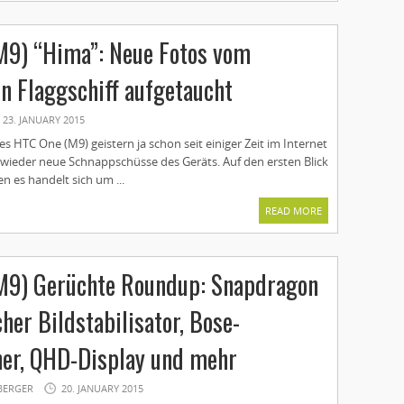
M9) “Hima”: Neue Fotos vom
 Flaggschiff aufgetaucht
23. JANUARY 2015
es HTC One (M9) geistern ja schon seit einiger Zeit im Internet
 wieder neue Schnappschüsse des Geräts. Auf den ersten Blick
 es handelt sich um ...
READ MORE
M9) Gerüchte Roundup: Snapdragon
her Bildstabilisator, Bose-
her, QHD-Display und mehr
BERGER
20. JANUARY 2015