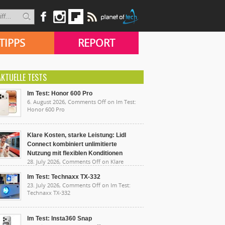
TIPPS
REPORT
AKTUELLE TESTS
Im Test: Honor 600 Pro
6. August 2026,
Comments Off
on Im Test:
Honor 600 Pro
Klare Kosten, starke Leistung: Lidl
Connect kombiniert unlimitierte
Nutzung mit flexiblen Konditionen
28. July 2026,
Comments Off
on Klare
sten, starke Leistung: Lidl Connect kombiniert
limitierte Nutzung mit flexiblen Konditionen
Im Test: Technaxx TX-332
23. July 2026,
Comments Off
on Im Test:
Technaxx TX-332
Im Test: Insta360 Snap