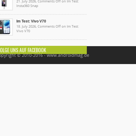
21. July 2026,
Comments Off
on Im Test:
Insta360 Snap
Im Test: Vivo V70
18. July 2026,
Comments Off
on Im Test:
Vivo V70
FOLGE UNS AUF FACEBOOK
opyright © 2010-2016 - www.androidmag.de