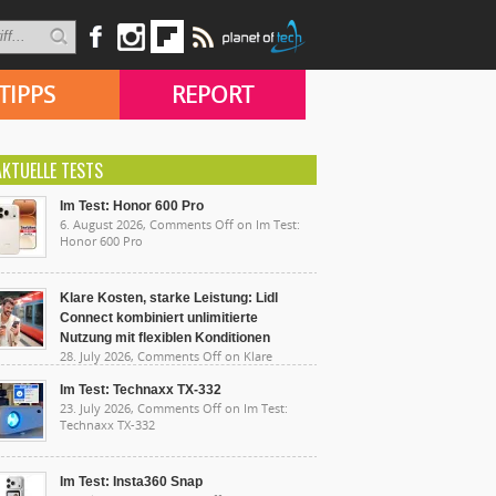
TIPPS
REPORT
AKTUELLE TESTS
Im Test: Honor 600 Pro
6. August 2026,
Comments Off
on Im Test:
Honor 600 Pro
Klare Kosten, starke Leistung: Lidl
Connect kombiniert unlimitierte
Nutzung mit flexiblen Konditionen
28. July 2026,
Comments Off
on Klare
sten, starke Leistung: Lidl Connect kombiniert
limitierte Nutzung mit flexiblen Konditionen
Im Test: Technaxx TX-332
23. July 2026,
Comments Off
on Im Test:
Technaxx TX-332
Im Test: Insta360 Snap