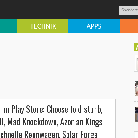
S
TECHNIK
APPS
Ko
im Play Store: Choose to disturb,
un
 II, Mad Knockdown, Azorian Kings
Schnelle Rennwagen, Solar Forge