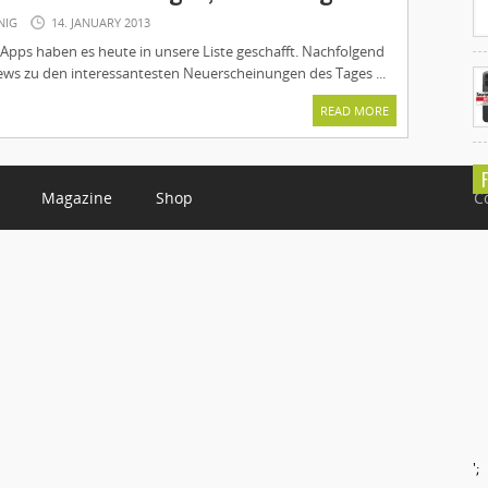
NIG
14. JANUARY 2013
Apps haben es heute in unsere Liste geschafft. Nachfolgend
iews zu den interessantesten Neuerscheinungen des Tages ...
READ MORE
Magazine
Shop
C
';