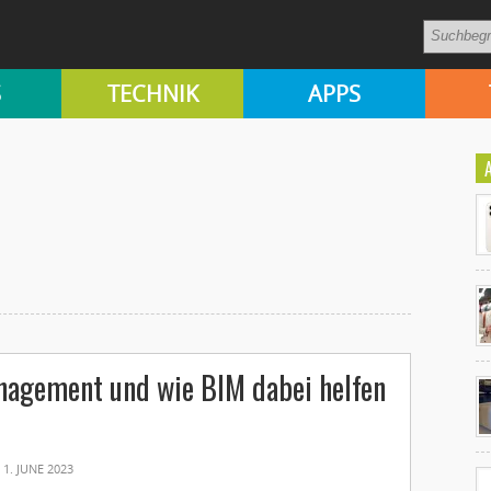
S
TECHNIK
APPS
Ko
agement und wie BIM dabei helfen
un
1. JUNE 2023