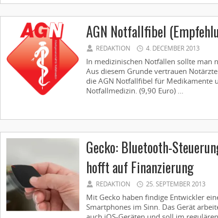
AGN Notfallfibel (Empfehl
REDAKTION
4. DECEMBER 2013
In medizinischen Notfällen sollte man n
Aus diesem Grunde vertrauen Notärzte u
die AGN Notfallfibel für Medikamente u
Notfallmedizin. (9,90 Euro) ...
Gecko: Bluetooth-Steueru
hofft auf Finanzierung
REDAKTION
25. SEPTEMBER 2013
Mit Gecko haben findige Entwickler ei
Smartphones im Sinn. Das Gerät arbeit
auch iOS-Geräten und soll im regulären