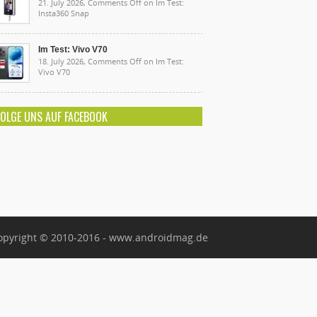
21. July 2026,
Comments Off
on Im Test:
Insta360 Snap
Im Test: Vivo V70
18. July 2026,
Comments Off
on Im Test:
Vivo V70
FOLGE UNS AUF FACEBOOK
opyright © 2010-2016 - www.androidmag.de