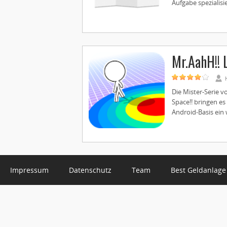
Aufgabe spezialisier
Mr.AahH!! 
Die Mister-Serie v
Space!! bringen es
Android-Basis ein w
Impressum
Datenschutz
Team
Best Geldanlage