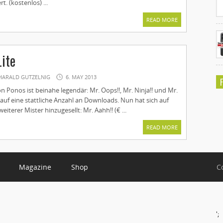
t. (kostenlos) ...
READ MORE
Lite
HARALD GUTZELNIG
6. MAY 2013
on Ponos ist beinahe legendär: Mr. Oops!!, Mr. Ninja!! und Mr.
 auf eine stattliche Anzahl an Downloads. Nun hat sich auf
eiterer Mister hinzugesellt: Mr. Aahh!! (€ ...
READ MORE
Magazine
Shop
C
';