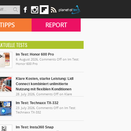
TIPPS
REPORT
AKTUELLE TESTS
Im Test: Honor 600 Pro
6. August 2026,
Comments Off
on Im Test:
Honor 600 Pro
Klare Kosten, starke Leistung: Lidl
Connect kombiniert unlimitierte
Nutzung mit flexiblen Konditionen
28. July 2026,
Comments Off
on Klare
sten, starke Leistung: Lidl Connect kombiniert
limitierte Nutzung mit flexiblen Konditionen
Im Test: Technaxx TX-332
23. July 2026,
Comments Off
on Im Test:
Technaxx TX-332
Im Test: Insta360 Snap