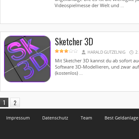
Videospielmesse der Welt und ...
Sketcher 3D
HARALD GUTZELNIG
2
Mit Sketcher 3D kannst du ab sofort a
Software 3D-Modellieren, und zwar a
(kostenlos) ...
1
2
Impressum
Datenschutz
Team
Best Geldanlage