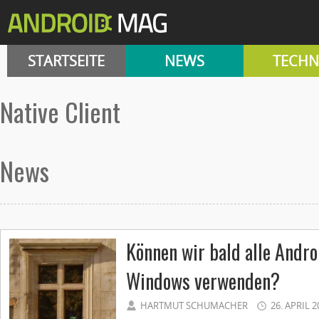
STARTSEITE
NEWS
TECHN
Native Client
News
Können wir bald alle Andr
Windows verwenden?
HARTMUT SCHUMACHER
26. APRIL 2