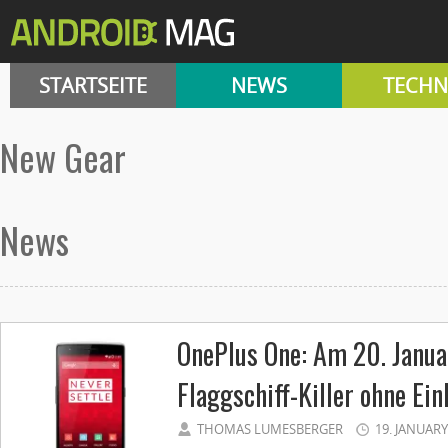
STARTSEITE
NEWS
TECHN
New Gear
News
OnePlus One: Am 20. Janua
Flaggschiff-Killer ohne Ei
THOMAS LUMESBERGER
19. JANUARY