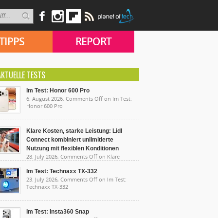
TIPPS
REPORT
AKTUELLE TESTS
Im Test: Honor 600 Pro
6. August 2026,
Comments Off
on Im Test:
Honor 600 Pro
Klare Kosten, starke Leistung: Lidl
Connect kombiniert unlimitierte
Nutzung mit flexiblen Konditionen
28. July 2026,
Comments Off
on Klare
sten, starke Leistung: Lidl Connect kombiniert
limitierte Nutzung mit flexiblen Konditionen
Im Test: Technaxx TX-332
23. July 2026,
Comments Off
on Im Test:
Technaxx TX-332
Im Test: Insta360 Snap