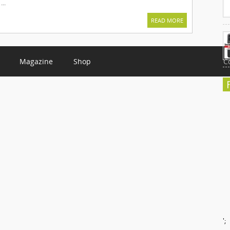
..
READ MORE
Magazine
Shop
C
';