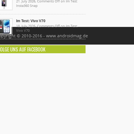
21. July 2026,
Comments Off
on Im Test:
Insta360 Snap
Im Test: Vivo V70
18. July 2026,
Comments Off
on Im Test:
Vivo V70
opyright © 2010-2016 - www.androidmag.de
FOLGE UNS AUF FACEBOOK