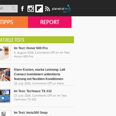
TIPPS
REPORT
AKTUELLE TESTS
Im Test: Honor 600 Pro
6. August 2026,
Comments Off
on Im Test:
Honor 600 Pro
Klare Kosten, starke Leistung: Lidl
Connect kombiniert unlimitierte
Nutzung mit flexiblen Konditionen
28. July 2026,
Comments Off
on Klare
sten, starke Leistung: Lidl Connect kombiniert
limitierte Nutzung mit flexiblen Konditionen
Im Test: Technaxx TX-332
23. July 2026,
Comments Off
on Im Test:
Technaxx TX-332
Im Test: Insta360 Snap