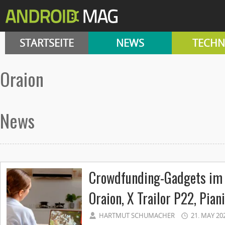
STARTSEITE
NEWS
TECHN
Oraion
News
Crowdfunding-Gadgets im C
Oraion, X Trailor P22, Pian
HARTMUT SCHUMACHER
21. MAY 20