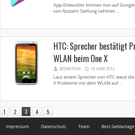
App-Entwickler können nun auf Google
von Nutzern Stellung nehmen ...
HTC: Sprecher bestätigt 
WLAN beim One X
REDAKTION
19. JUNE 2012
Laut einem Sprecher von HTC weist di
X Probleme mit dem WLAN auf ...
3
1
2
4
5
Impressum
Datenschutz
Team
Best Geldanlage