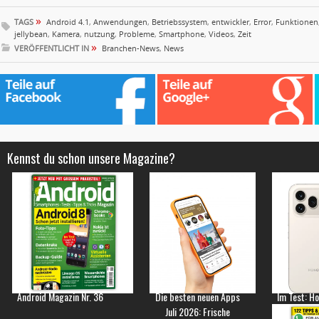
»
TAGS
Android 4.1
,
Anwendungen
,
Betriebssystem
,
entwickler
,
Error
,
Funktionen
jellybean
,
Kamera
,
nutzung
,
Probleme
,
Smartphone
,
Videos
,
Zeit
»
VERÖFFENTLICHT IN
Branchen-News
,
News
Kennst du schon unsere Magazine?
Android Magazin Nr. 36
Die besten neuen Apps
Im Test: H
Juli 2026: Frische