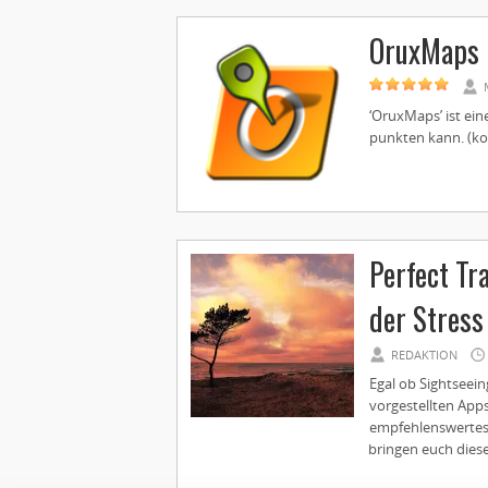
OruxMaps
‘OruxMaps’ ist ein
punkten kann. (kos
Perfect Tr
der Stress
REDAKTION
Egal ob Sightseei
vorgestellten Apps
empfehlenswertest
bringen euch dies