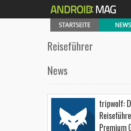
STARTSEITE
NEW
reiseführer
News
tripwolf: 
Reiseführ
Premium G