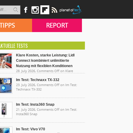
TIPPS
REPORT
AKTUELLE TESTS
Klare Kosten, starke Leistung: Lidl
Connect kombiniert unlimitierte
Nutzung mit flexiblen Konditionen
28. July 2026,
Comments Off
on Klare
sten, starke Leistung: Lidl Connect kombiniert
limitierte Nutzung mit flexiblen Konditionen
Im Test: Technaxx TX-332
23. July 2026,
Comments Off
on Im Test:
Technaxx TX-332
Im Test: Insta360 Snap
21. July 2026,
Comments Off
on Im Test:
Insta360 Snap
Im Test: Vivo V70