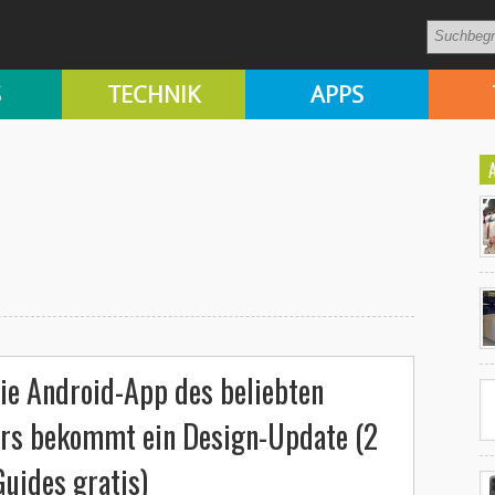
S
TECHNIK
APPS
Ko
un
Die Android-App des beliebten
ers bekommt ein Design-Update (2
uides gratis)