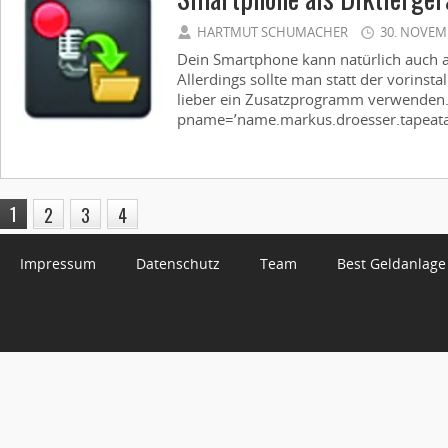
HARTMUT SCHUMACHER
30. NOVEM
Dein Smartphone kann natürlich auch al
Allerdings sollte man statt der vorins
lieber ein Zusatzprogramm verwenden
pname=’name.markus.droesser.tapeatal
1
2
3
4
Impressum
Datenschutz
Team
Best Geldanlage