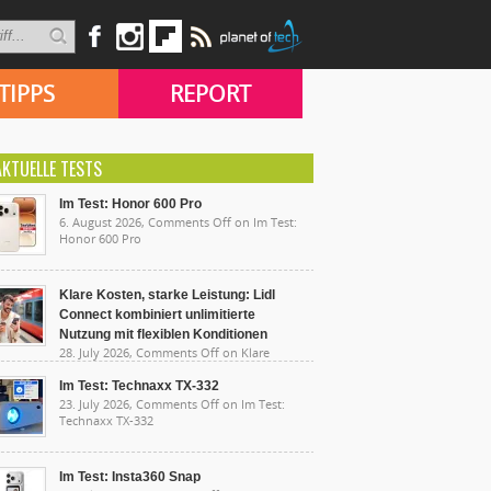
TIPPS
REPORT
AKTUELLE TESTS
Im Test: Honor 600 Pro
6. August 2026,
Comments Off
on Im Test:
Honor 600 Pro
Klare Kosten, starke Leistung: Lidl
Connect kombiniert unlimitierte
Nutzung mit flexiblen Konditionen
28. July 2026,
Comments Off
on Klare
sten, starke Leistung: Lidl Connect kombiniert
limitierte Nutzung mit flexiblen Konditionen
Im Test: Technaxx TX-332
23. July 2026,
Comments Off
on Im Test:
Technaxx TX-332
Im Test: Insta360 Snap