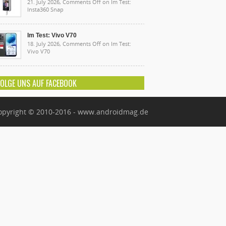
21. July 2026,
Comments Off
on Im Test:
Insta360 Snap
Im Test: Vivo V70
18. July 2026,
Comments Off
on Im Test:
Vivo V70
FOLGE UNS AUF FACEBOOK
opyright © 2010-2016 - www.androidmag.de