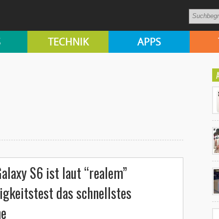
S
TECHNIK
APPS
Ko
laxy S6 ist laut “realem”
un
gkeitstest das schnellstes
ne