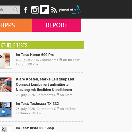
TIPPS
REPORT
AKTUELLE TESTS
Im Test: Honor 600 Pro
6. August 2026,
Comments Off
on Im Test:
Honor 600 Pro
Klare Kosten, starke Leistung: Lidl
Connect kombiniert unlimitierte
Nutzung mit flexiblen Konditionen
28. July 2026,
Comments Off
on Klare
sten, starke Leistung: Lidl Connect kombiniert
limitierte Nutzung mit flexiblen Konditionen
Im Test: Technaxx TX-332
23. July 2026,
Comments Off
on Im Test:
Technaxx TX-332
Im Test: Insta360 Snap