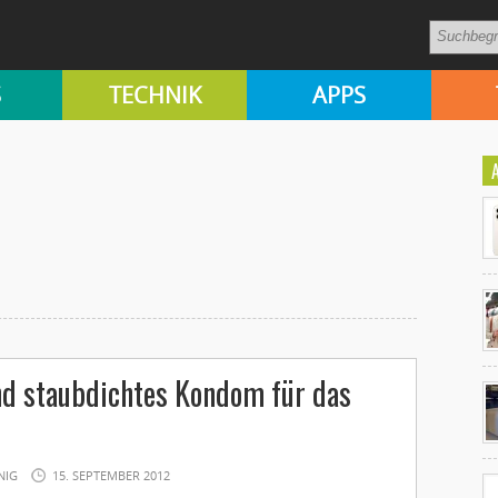
S
TECHNIK
APPS
Ko
d staubdichtes Kondom für das
un
NIG
15. SEPTEMBER 2012