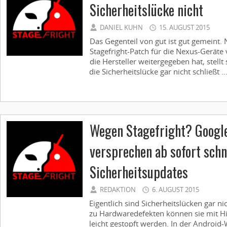
Sicherheitslücke nicht
DANIEL KUHN
15. AUGUST 2015
Das Gegenteil von gut ist gut gemeint
Stagefright-Patch für die Nexus-Geräte 
die Hersteller weitergegeben hat, stellt
die Sicherheitslücke gar nicht schließt ..
Wegen Stagefright? Googl
versprechen ab sofort schn
Sicherheitsupdates
REDAKTION
6. AUGUST 2015
Eigentlich sind Sicherheitslücken gar ni
zu Hardwaredefekten können sie mit Hil
leicht gestopft werden. In der Android-