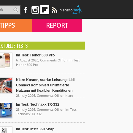
TIPPS
REPORT
AKTUELLE TESTS
Im Test: Honor 600 Pro
6. August 2026,
Comments Off
on Im Test:
Honor 600 Pro
Klare Kosten, starke Leistung: Lidl
Connect kombiniert unlimitierte
Nutzung mit flexiblen Konditionen
28. July 2026,
Comments Off
on Klare
sten, starke Leistung: Lidl Connect kombiniert
limitierte Nutzung mit flexiblen Konditionen
Im Test: Technaxx TX-332
23. July 2026,
Comments Off
on Im Test:
Technaxx TX-332
Im Test: Insta360 Snap