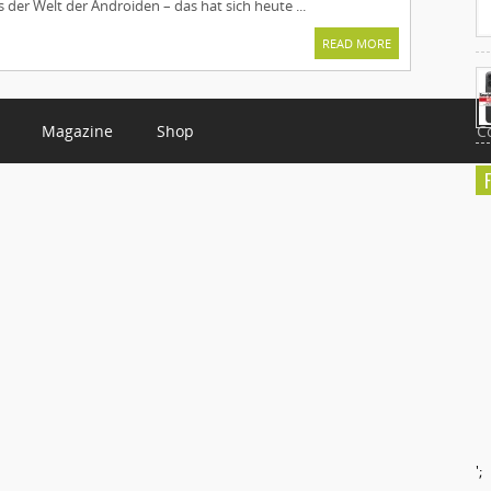
 der Welt der Androiden – das hat sich heute ...
READ MORE
Magazine
Shop
C
';