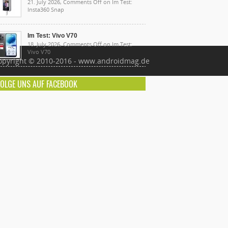
21. July 2026,
Comments Off
on Im Test:
Insta360 Snap
Im Test: Vivo V70
18. July 2026,
Comments Off
on Im Test:
Vivo V70
opyright © 2010-2016 - www.androidmag.de
FOLGE UNS AUF FACEBOOK