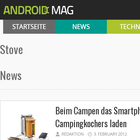
STARTSEITE
NEWS
TECHN
stove
News
Beim Campen das Smartpho
Campingkochers laden
REDAKTION
3. FEBRUARY 2012