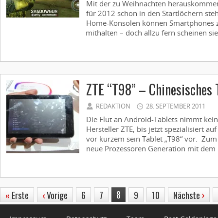
Mit der zu Weihnachten herauskommend
für 2012 schon in den Startlöchern st
Home-Konsolen können Smartphones zw
mithalten – doch allzu fern scheinen sie 
ZTE “T98” – Chinesisches 
REDAKTION
28. SEPTEMBER 2011
Die Flut an Android-Tablets nimmt kei
Hersteller ZTE, bis jetzt spezialisiert au
vor kurzem sein Tablet „T98“ vor. Zum 
neue Prozessoren Generation mit dem .
8
«
Erste
‹
Vorige
6
7
9
10
Nächste
›