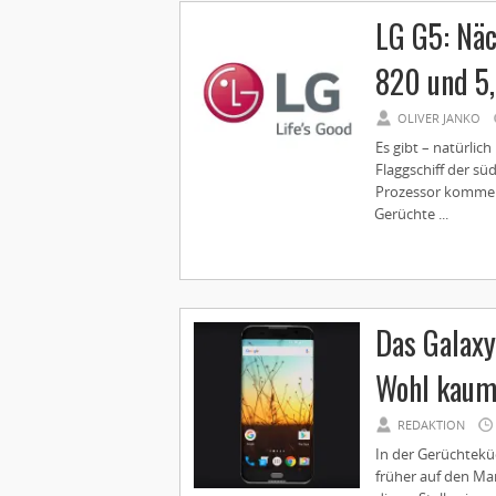
LG G5: Nä
820 und 5,
OLIVER JANKO
Es gibt – natürlic
Flaggschiff der s
Prozessor kommen,
Gerüchte ...
Das Galaxy
Wohl kaum
REDAKTION
In der Gerüchteküc
früher auf den Ma