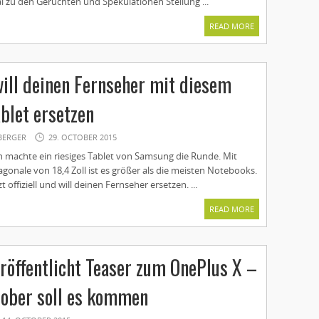
al zu den Gerüchten und Spekulationen Stellung ...
READ MORE
ll deinen Fernseher mit diesem
ablet ersetzen
BERGER
29. OCTOBER 2015
 machte ein riesiges Tablet von Samsung die Runde. Mit
agonale von 18,4 Zoll ist es größer als die meisten Notebooks.
zt offiziell und will deinen Fernseher ersetzen. ...
READ MORE
röffentlicht Teaser zum OnePlus X –
tober soll es kommen