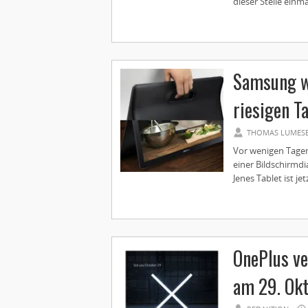
dieser Stelle einm
Samsung wi
riesigen T
THOMAS LUMES
Vor wenigen Tagen
einer Bildschirmdi
Jenes Tablet ist jet
OnePlus ve
am 29. Ok