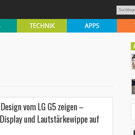
S
TECHNIK
APPS
Ko
un
l Design vom LG G5 zeigen –
Display und Lautstärkewippe auf