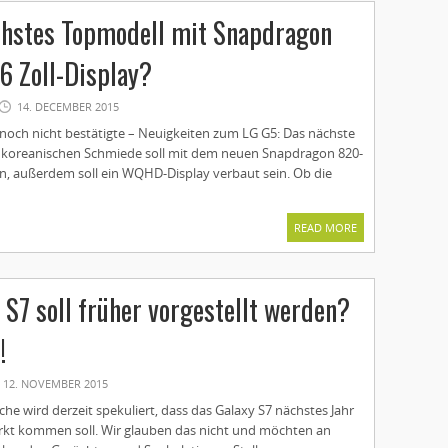
chstes Topmodell mit Snapdragon
6 Zoll-Display?
14. DECEMBER 2015
h noch nicht bestätigte – Neuigkeiten zum LG G5: Das nächste
üdkoreanischen Schmiede soll mit dem neuen Snapdragon 820-
 außerdem soll ein WQHD-Display verbaut sein. Ob die
READ MORE
 S7 soll früher vorgestellt werden?
!
12. NOVEMBER 2015
he wird derzeit spekuliert, dass das Galaxy S7 nächstes Jahr
rkt kommen soll. Wir glauben das nicht und möchten an