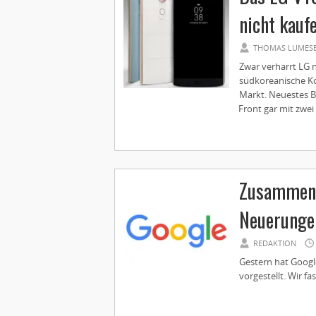
nicht kauf
THOMAS LUMES
Zwar verharrt LG 
südkoreanische Ko
Markt. Neuestes Be
Front gar mit zwei 
Zusammenf
Neuerunge
REDAKTION
Gestern hat Googl
vorgestellt. Wir f