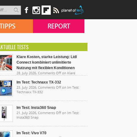
TIPPS
REPORT
AKTUELLE TESTS
Klare Kosten, starke Leistung: Lidl
Connect kombiniert unlimitierte
Nutzung mit flexiblen Konditionen
28. July 2026,
Comments Off
on Klare
sten, starke Leistung: Lidl Connect kombiniert
limitierte Nutzung mit flexiblen Konditionen
Im Test: Technaxx TX-332
23. July 2026,
Comments Off
on Im Test:
Technaxx TX-332
Im Test: Insta360 Snap
21. July 2026,
Comments Off
on Im Test:
Insta360 Snap
Im Test: Vivo V70