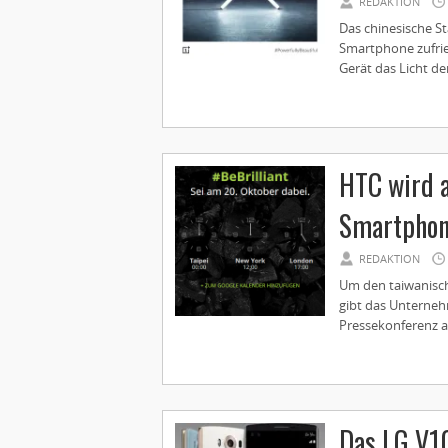
REDAKTION
Das chinesische St
Smartphone zufrie
Gerät das Licht der
HTC wird a
Smartphone
REDAKTION
Um den taiwanische
gibt das Unterneh
Pressekonferenz am
Das LG V10