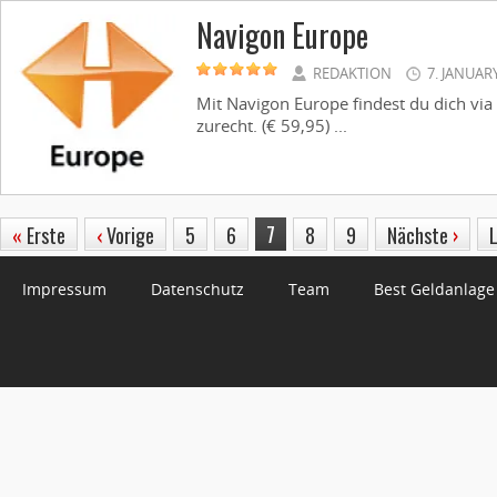
Navigon Europe
REDAKTION
7. JANUAR
Mit Navigon Europe findest du dich vi
zurecht. (€ 59,95) ...
7
«
Erste
‹
Vorige
5
6
8
9
Nächste
›
Impressum
Datenschutz
Team
Best Geldanlage