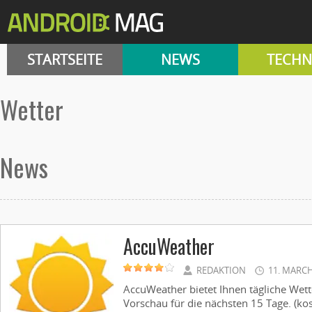
STARTSEITE
NEWS
TECHN
Wetter
News
AccuWeather
REDAKTION
11. MARCH
AccuWeather bietet Ihnen tägliche Wet
Vorschau für die nächsten 15 Tage. (kost