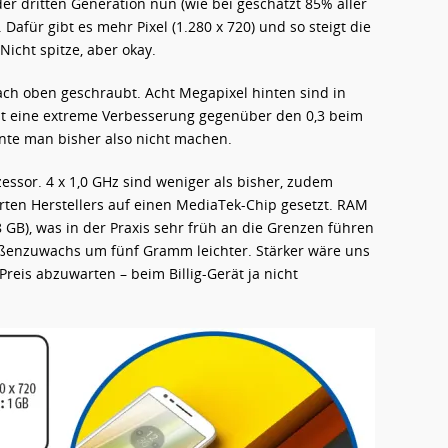
 der dritten Generation nun (wie bei geschätzt 85% aller
 Dafür gibt es mehr Pixel (1.280 x 720) und so steigt die
Nicht spitze, aber okay.
ch oben geschraubt. Acht Megapixel hinten sind in
st eine extreme Verbesserung gegenüber den 0,3 beim
nnte man bisher also nicht machen.
essor. 4 x 1,0 GHz sind weniger als bisher, zudem
rten Herstellers auf einen MediaTek-Chip gesetzt. RAM
8 GB), was in der Praxis sehr früh an die Grenzen führen
ößenzuwachs um fünf Gramm leichter. Stärker wäre uns
Preis abzuwarten – beim Billig-Gerät ja nicht