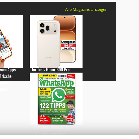
Alle Magazine anzeigen
euen Apps
Im Test: Honor 600 Pro
 Frische
gen für
hones
WhatsApp Magazin Nr.
3 – Jetzt am Kiosk!