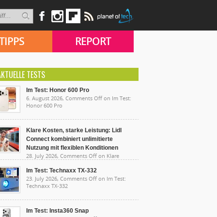
TIPPS
REPORT
AKTUELLE TESTS
Im Test: Honor 600 Pro
6. August 2026,
Comments Off
on Im Test:
Honor 600 Pro
Klare Kosten, starke Leistung: Lidl
Connect kombiniert unlimitierte
Nutzung mit flexiblen Konditionen
28. July 2026,
Comments Off
on Klare
sten, starke Leistung: Lidl Connect kombiniert
limitierte Nutzung mit flexiblen Konditionen
Im Test: Technaxx TX-332
23. July 2026,
Comments Off
on Im Test:
Technaxx TX-332
Im Test: Insta360 Snap