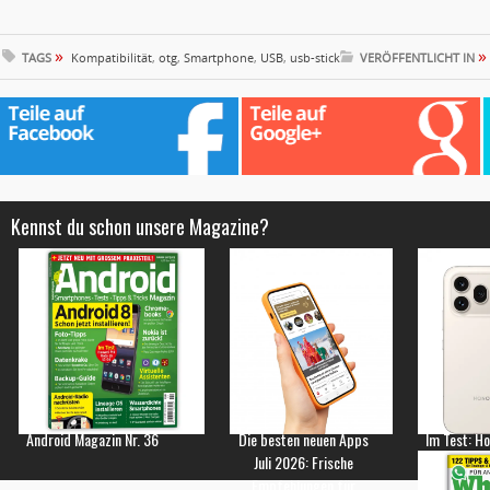
»
»
TAGS
Kompatibilität
,
otg
,
Smartphone
,
USB
,
usb-stick
VERÖFFENTLICHT IN
Kennst du schon unsere Magazine?
Android Magazin Nr. 36
Die besten neuen Apps
Im Test: H
Juli 2026: Frische
Empfehlungen für