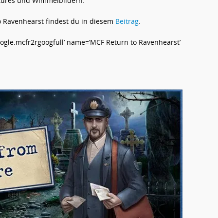
ntures und Wimmelbildern.
o Ravenhearst findest du in diesem
Beitrag
.
gle.mcfr2rgoogfull’ name=’MCF Return to Ravenhearst’