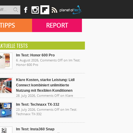
TIPPS
REPORT
AKTUELLE TESTS
Im Test: Honor 600 Pro
6. August 2026,
Comments Off
on Im Test:
Honor 600 Pro
Klare Kosten, starke Leistung: Lidl
Connect kombiniert unlimitierte
Nutzung mit flexiblen Konditionen
28. July 2026,
Comments Off
on Klare
sten, starke Leistung: Lidl Connect kombiniert
limitierte Nutzung mit flexiblen Konditionen
Im Test: Technaxx TX-332
23. July 2026,
Comments Off
on Im Test:
Technaxx TX-332
Im Test: Insta360 Snap