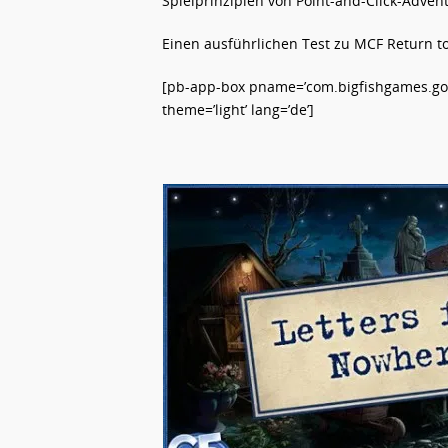
Spielprinzipien von Point-and-Click-Adve
Einen ausführlichen Test zu MCF Return t
[pb-app-box pname=’com.bigfishgames.goo
theme=’light’ lang=’de’]