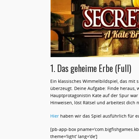
1. Das geheime Erbe (Full)
Ein klassisches Wimmelbildspiel, das mi
überzeugt. Deine Aufgabe: Finde heraus,
Hauptprotagonistin Kate auf der Spur wa
Hinweisen, löst Rätsel und arbeitest dich
Hier
haben wir das Spiel ausführlich für e
[pb-app-box pname=’com.bigfishgames.kbro
theme=’light’ lang=’de’]