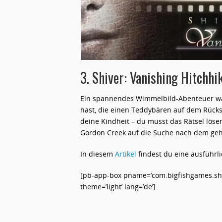
3. Shiver: Vanishing Hitchhi
Ein spannendes Wimmelbild-Abenteuer war
hast, die einen Teddybären auf dem Rücksi
deine Kindheit – du musst das Rätsel löse
Gordon Creek auf die Suche nach dem ge
In diesem
Artikel
findest du eine ausführl
[pb-app-box pname=’com.bigfishgames.shiv
theme=’light’ lang=’de’]