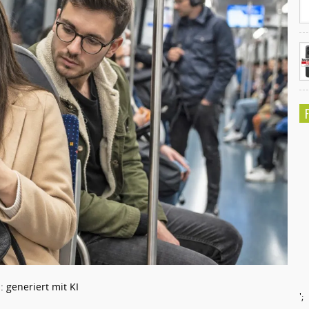
d: generiert mit KI
';