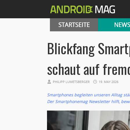
STARTSEITE
NEW
Blickfang Smart
schaut auf frem
PHILIPP LUMETSBERGER
19. MAY 2026
Smartphones begleiten unseren Alltag stä
Der Smartphonemag Newsletter hilft, bewu