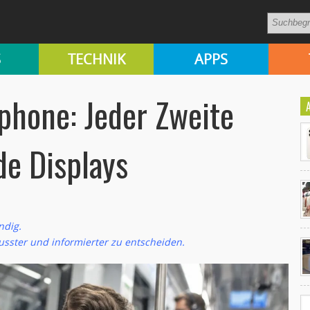
S
TECHNIK
APPS
phone: Jeder Zweite
de Displays
ndig.
Ko
sster und informierter zu entscheiden.
un