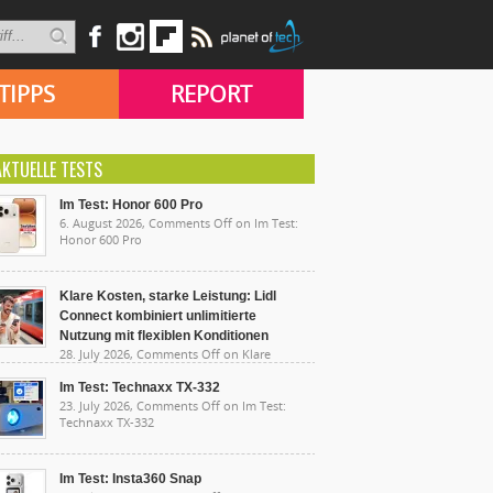
TIPPS
REPORT
AKTUELLE TESTS
Im Test: Honor 600 Pro
6. August 2026,
Comments Off
on Im Test:
Honor 600 Pro
Klare Kosten, starke Leistung: Lidl
Connect kombiniert unlimitierte
Nutzung mit flexiblen Konditionen
28. July 2026,
Comments Off
on Klare
sten, starke Leistung: Lidl Connect kombiniert
limitierte Nutzung mit flexiblen Konditionen
Im Test: Technaxx TX-332
23. July 2026,
Comments Off
on Im Test:
Technaxx TX-332
Im Test: Insta360 Snap