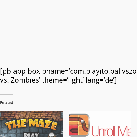
[pb-app-box pname=’com.playito.ballvszo
vs. Zombies’ theme=’light’ lang=’de’]
Related