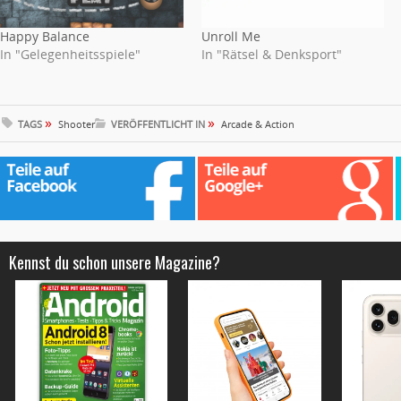
Happy Balance
Unroll Me
In "Gelegenheitsspiele"
In "Rätsel & Denksport"
»
»
TAGS
Shooter
VERÖFFENTLICHT IN
Arcade & Action
Kennst du schon unsere Magazine?