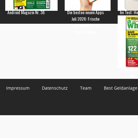
Android Magazin Nr. 36
Die besten neuen Apps
Im Test: H
Juli 2026: Frische
Empfehlungen für
Smartphones
WhatsApp 
3 – Jetzt
Impressum
Datenschutz
Team
Best Geldanlage