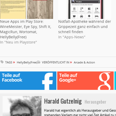
Neue Apps im Play Store:
Notfall-Apotheke während der
WineMeister, Eye Spy, Shift It,
Grippezeit ganz einfach und
MagicRun, Wortomat,
schnell finden
HellyBelly(Free)
In "Apps-News"
In "Neu im Playstore"
»
»
TAGS
HellyBelly(Free)
VERÖFFENTLICHT IN
Arcade & Action
Harald Gutzelnig
Herausgeber
Harald hat eigentlich als Herausgeber und Ges
stehenden Verlags gar nicht viel Zeit Artikel z