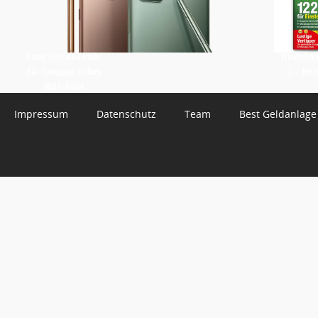
Keine Updates mehr
WhatsApp 
für Samsung Galaxy
3 – Jetz
Note-Reihe
Impressum
Datenschutz
Team
Best Geldanlage