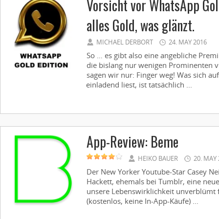
Vorsicht vor WhatsApp Gold
alles Gold, was glänzt.
MICHAEL DERBORT
24. MAY 2016
So … es gibt also eine angebliche Pre
die bislang nur wenigen Prominenten v
sagen wir nur: Finger weg! Was sich au
einladend liest, ist tatsächlich ...
App-Review: Beme
HEIKO BAUER
20. MAY 
Der New Yorker Youtube-Star Casey Ne
Hackett, ehemals bei Tumblr, eine neue 
unsere Lebenswirklichkeit unverblümt 
(kostenlos, keine In-App-Käufe) ...