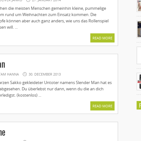
ehen die meisten Menschen gemeinhin kleine, pummelige
llem rund um Weihnachten zum Einsatz kommen. Die
Ko
pfe können aber auch ganz anders, wie uns das Rollenspiel
un
n will. ...
READ MORE
an
TAM HANNA
30. DECEMBER 2013
arzen Sakko gekleideter Untoter namens Slender Man hat es
o abgesehen. Du überlebst nur dann, wenn du die an dich
rledigst. (kostenlos) ...
READ MORE
ne