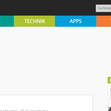
S
TECHNIK
APPS
OLIVER JANKO
27. JANUARY 2014