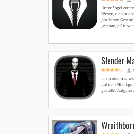
Unter Engel verst
Wesen, die vor a
göttlichen Geschö
„Archangel“ beweise
Slender M
Ein in einem schw
auf dein Alter Eg
gestellte Aufgabe e
Wraithbor