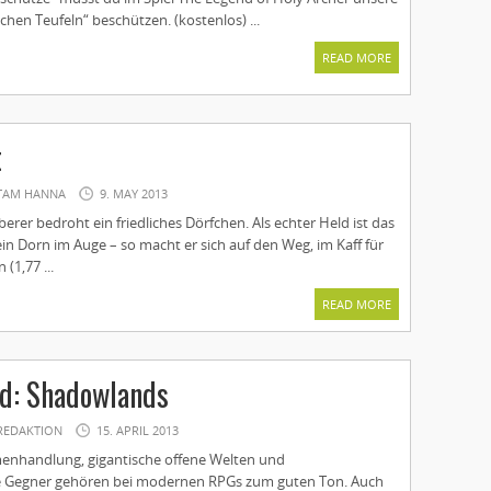
ichen Teufeln“ beschützen. (kostenlos) ...
READ MORE
t
TAM HANNA
9. MAY 2013
berer bedroht ein friedliches Dörfchen. Als echter Held ist das
in Dorn im Auge – so macht er sich auf den Weg, im Kaff für
(1,77 ...
READ MORE
d: Shadowlands
REDAKTION
15. APRIL 2013
enhandlung, gigantische offene Welten und
de Gegner gehören bei modernen RPGs zum guten Ton. Auch