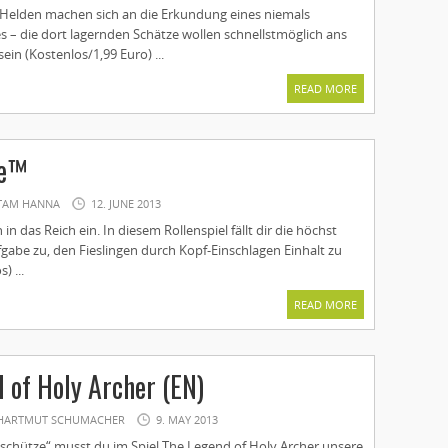
 Helden machen sich an die Erkundung eines niemals
s – die dort lagernden Schätze wollen schnellstmöglich ans
sein (Kostenlos/1,99 Euro) ...
READ MORE
ne™
TAM HANNA
12. JUNE 2013
in das Reich ein. In diesem Rollenspiel fällt dir die höchst
be zu, den Fieslingen durch Kopf-Einschlagen Einhalt zu
) ...
READ MORE
 of Holy Archer (EN)
HARTMUT SCHUMACHER
9. MAY 2013
nschütze“ musst du im Spiel The Legend of Holy Archer unsere