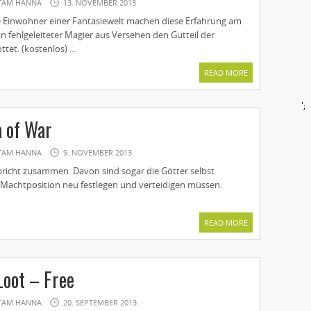
TAM HANNA
13. NOVEMBER 2013
ie Einwohner einer Fantasiewelt machen diese Erfahrung am
ein fehlgeleiteter Magier aus Versehen den Gutteil der
et. (kostenlos) ...
READ MORE
';
 of War
TAM HANNA
9. NOVEMBER 2013
bricht zusammen. Davon sind sogar die Götter selbst
e Machtposition neu festlegen und verteidigen müssen.
READ MORE
Loot – Free
TAM HANNA
20. SEPTEMBER 2013