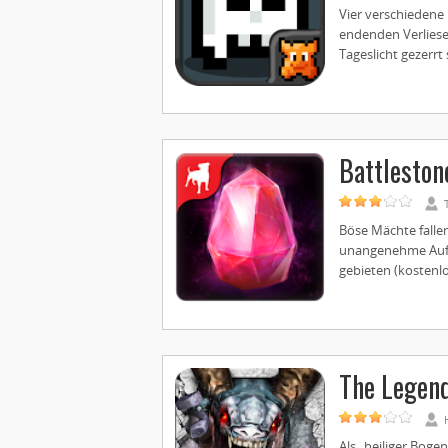
Vier verschiedene
endenden Verliese
Tageslicht gezerrt 
Battlesto
Böse Mächte fallen 
unangenehme Aufga
gebieten (kostenlos
The Legend
Als „heiliger Boge