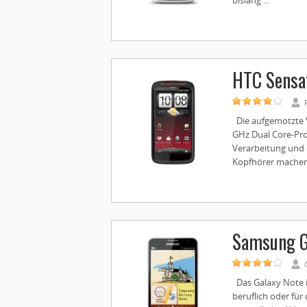
bislang ...
HTC Sensa
Die aufgemotzte V
GHz Dual Core-Pro
Verarbeitung und e
Kopfhörer machen 
Samsung G
Das Galaxy Note i
beruflich oder für