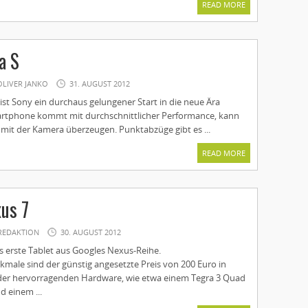
READ MORE
a S
OLIVER JANKO
31. AUGUST 2012
st Sony ein durchaus gelungener Start in die neue Ära
rtphone kommt mit durchschnittlicher Performance, kann
 mit der Kamera überzeugen. Punktabzüge gibt es ...
READ MORE
us 7
REDAKTION
30. AUGUST 2012
s erste Tablet aus Googles Nexus-Reihe.
kmale sind der günstig angesetzte Preis von 200 Euro in
der hervorragenden Hardware, wie etwa einem Tegra 3 Quad
d einem ...