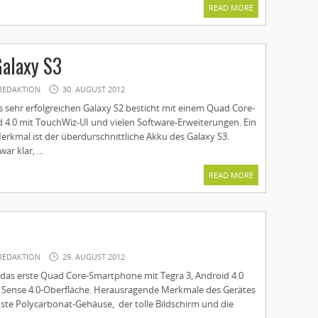
READ MORE
alaxy S3
REDAKTION
30. AUGUST 2012
s sehr erfolgreichen Galaxy S2 besticht mit einem Quad Core-
d 4.0 mit TouchWiz-UI und vielen Software-Erweiterungen. Ein
rkmal ist der überdurschnittliche Akku des Galaxy S3.
ar klar, ...
READ MORE
REDAKTION
29. AUGUST 2012
 das erste Quad Core-Smartphone mit Tegra 3, Android 4.0
 Sense 4.0-Oberfläche. Herausragende Merkmale des Gerätes
uste Polycarbonat-Gehäuse, der tolle Bildschirm und die