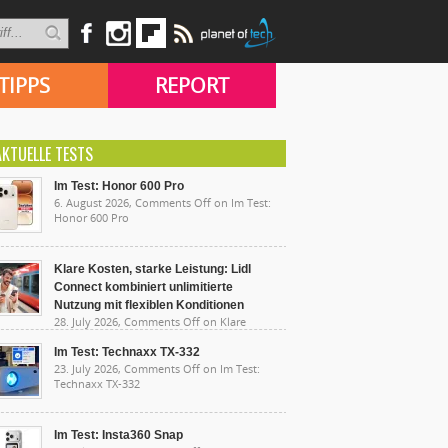
TIPPS
REPORT
AKTUELLE TESTS
Im Test: Honor 600 Pro
6. August 2026,
Comments Off
on Im Test:
Honor 600 Pro
Klare Kosten, starke Leistung: Lidl
Connect kombiniert unlimitierte
Nutzung mit flexiblen Konditionen
28. July 2026,
Comments Off
on Klare
sten, starke Leistung: Lidl Connect kombiniert
limitierte Nutzung mit flexiblen Konditionen
Im Test: Technaxx TX-332
23. July 2026,
Comments Off
on Im Test:
Technaxx TX-332
Im Test: Insta360 Snap