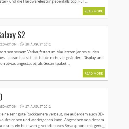
stark und die Hardwareleistung ebenfalls top. Für ...
READ MORE
alaxy S2
REDAKTION
28. AUGUST 2012
rt seit seinem Verkaufsstart im Mai letzten Jahres zu den
 – daran hat sich bis heute nicht viel geändert. Display und
on etwas angestaubt, als Gesamtpaket ...
READ MORE
D
REDAKTION
27. AUGUST 2012
 eine sehr gute Rückkamera verbaut, die außerdem auch 3D-
s aufzeichnen und wiedergeben kann. Abgesehen von diesem
ure ist es ein hochwertig verarbeitetes Smartphone mit genug