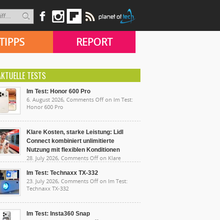
TIPPS
REPORT
AKTUELLE TESTS
Im Test: Honor 600 Pro
6. August 2026,
Comments Off
on Im Test:
Honor 600 Pro
Klare Kosten, starke Leistung: Lidl
Connect kombiniert unlimitierte
Nutzung mit flexiblen Konditionen
28. July 2026,
Comments Off
on Klare
sten, starke Leistung: Lidl Connect kombiniert
limitierte Nutzung mit flexiblen Konditionen
Im Test: Technaxx TX-332
23. July 2026,
Comments Off
on Im Test:
Technaxx TX-332
Im Test: Insta360 Snap