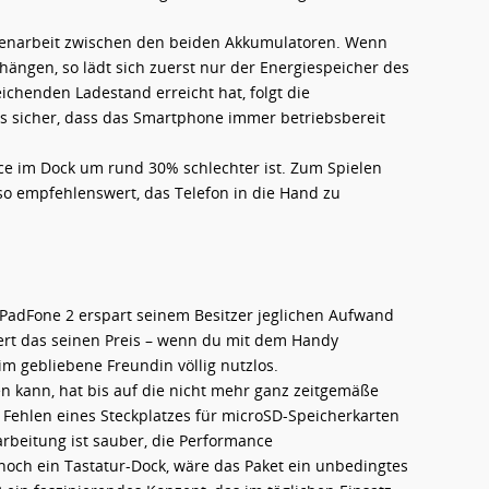
menarbeit zwischen den beiden Akkumulatoren. Wenn
hängen, so lädt sich zuerst nur der Energiespeicher des
ichenden Ladestand erreicht hat, folgt die
sus sicher, dass das Smartphone immer betriebsbereit
nce im Dock um rund 30% schlechter ist. Zum Spielen
lso empfehlenswert, das Telefon in die Hand zu
s PadFone 2 erspart seinem Besitzer jeglichen Aufwand
dert das seinen Preis – wenn du mit dem Handy
eim gebliebene Freundin völlig nutzlos.
 kann, hat bis auf die nicht mehr ganz zeitgemäße
 Fehlen eines Steckplatzes für microSD-Speicherkarten
arbeitung ist sauber, die Performance
och ein Tastatur-Dock, wäre das Paket ein unbedingtes