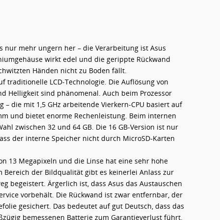
es nur mehr ungern her – die Verarbeitung ist Asus
niumgehäuse wirkt edel und die gerippte Rückwand
schwitzten Händen nicht zu Boden fällt.
uf traditionelle LCD-Technologie. Die Auflösung von
und Helligkeit sind phänomenal. Auch beim Prozessor
ig – die mit 1,5 GHz arbeitende Vierkern-CPU basiert auf
m und bietet enorme Rechenleistung. Beim internen
hl zwischen 32 und 64 GB. Die 16 GB-Version ist nur
dass der interne Speicher nicht durch MicroSD-Karten
von 13 Megapixeln und die Linse hat eine sehr hohe
m Bereich der Bildqualität gibt es keinerlei Anlass zur
g begeistert. Ärgerlich ist, dass Asus das Austauschen
rvice vorbehält. Die Rückwand ist zwar entfernbar, der
efolie gesichert. Das bedeutet auf gut Deutsch, dass das
zügig bemessenen Batterie zum Garantieverlust führt.