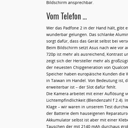
Bildschirm ansprechbar.
Vom Telefon …
Wer das Padfone 2 in der Hand hält, gibt 
wunderbar gelungen. Das schlanke Alumi
sorgt dafür, dass das Gerät selbst bei ver
Beim Bildschirm setzt Asus nach wie vor a
720p ist mehr als ausreichend, Kontrast 
zeigt sich der Hersteller mehr als großzüg
der neuesten Chipgeneration von Qualcom
Speicher haben europäische Kunden die Wa
in Taiwan im Handel. Von Bedeutung ist, 
erweiterbar ist – der Slot dafür fehlt.
Die Kamera arbeitet mit einer Auflösung 
Lichtempfindlichkeit (Blendenzahl f 2.4). I
Klage – wir waren in unserem Test durchwe
der Batterie dem hauseigenen Reparaturse
Akkumulator selbst ist aber mit einer Kleb
Tauschen der mit 2140 mAh durchaus groß