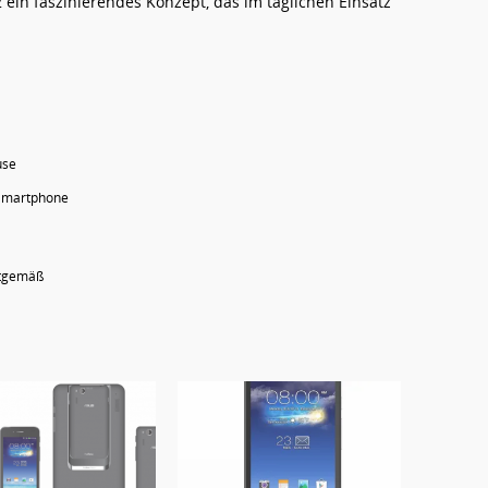
 ein faszinierendes Konzept, das im täglichen Einsatz
use
 Smartphone
itgemäß